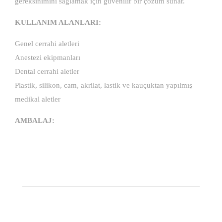
gereksinimini sağlamak için güvenilir bir çözüm sunar.
KULLANIM ALANLARI:
Genel cerrahi aletleri
Anestezi ekipmanları
Dental cerrahi aletler
Plastik, silikon, cam, akrilat, lastik ve kauçuktan yapılmış
medikal aletler
AMBALAJ: